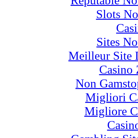
Reputable No
Slots N
Casi
Sites N
Meilleur Site
Casino 
Non Gamstop
Migliori 
Migliore 
Casin