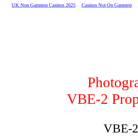
UK Non Gamstop Casinos 2025
Casinos Not On Gamstop
Photogr
VBE-2 Prope
VBE-2