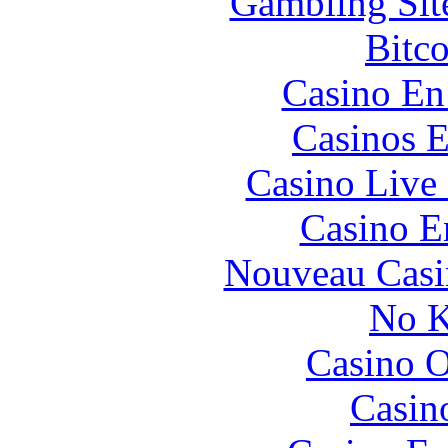
Gambling Sit
Bitc
Casino En
Casinos E
Casino Live 
Casino E
Nouveau Casi
No K
Casino O
Casin