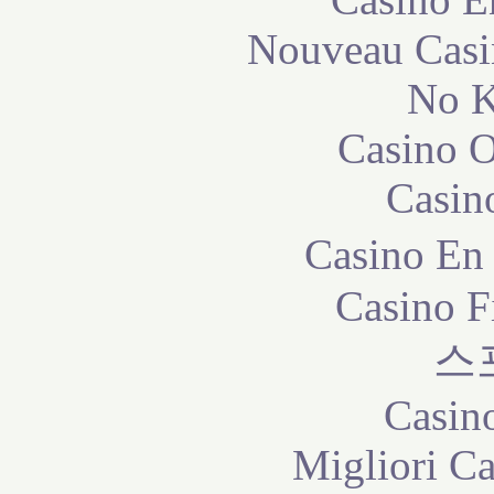
Nouveau Casi
No K
Casino O
Casin
Casino En
Casino F
스
Casin
Migliori 