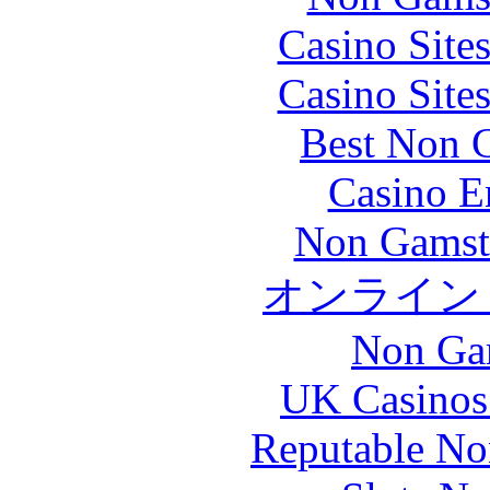
Casino Site
Casino Site
Best Non 
Casino E
Non Gamst
オンライン
Non Ga
UK Casinos
Reputable No