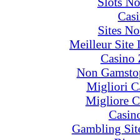
Slots N
Casi
Sites N
Meilleur Site
Casino 
Non Gamstop
Migliori 
Migliore 
Casin
Gambling Sit