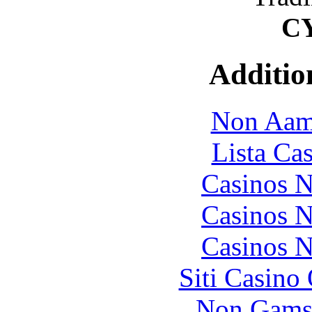
C
Additio
Non Aam
Lista Ca
Casinos 
Casinos 
Casinos 
Siti Casino
Non Gams