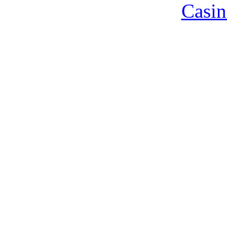
Casin