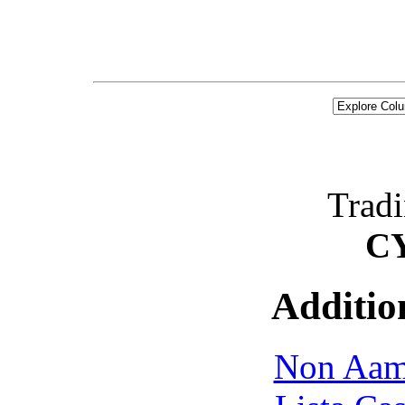
Trad
C
Additio
Non Aam