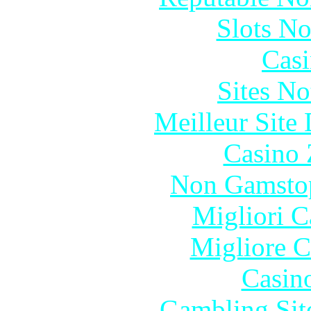
Slots N
Casi
Sites N
Meilleur Site
Casino 
Non Gamstop
Migliori 
Migliore 
Casin
Gambling Sit