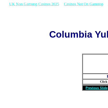
UK Non Gamstop Casinos 2025
Casinos Not On Gamstop
Columbia Yu
Click
Previous Slide