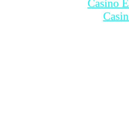
Casino E
Casin