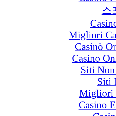
스
Casin
Migliori 
Casinò O
Casino O
Siti No
Siti
Migliori
Casino E