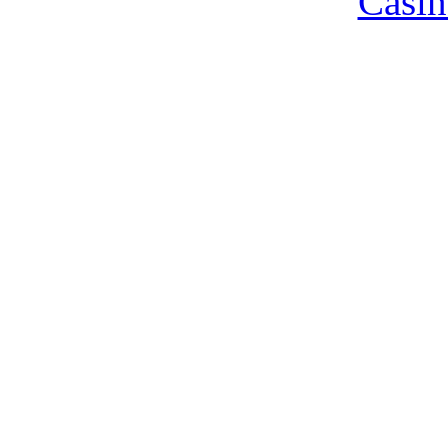
Casin