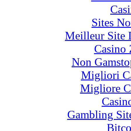
Casi
Sites N
Meilleur Site
Casino 
Non Gamstop
Migliori 
Migliore 
Casin
Gambling Sit
Bitc